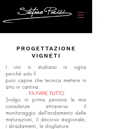
PROGETTAZIONE
VIGNETI
I vini si studiano in vigna
perché
solo lì
puoi capire che tecnica mettere in
atto in cantina.
FA FARE TUTTO
Svolgo in prima persona le mie
consulenze attraverso il
monitoraggio dell
’andamento delle
maturazioni, il decorso stagionale,
i diradamenti, le sfogliature