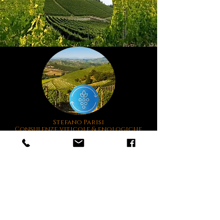
Stefano Parisi
Consulenze viticole & enologiche
FIRENZE
I-50050 CERRETO GUIDI
via Tozzini,13
(ITALY)